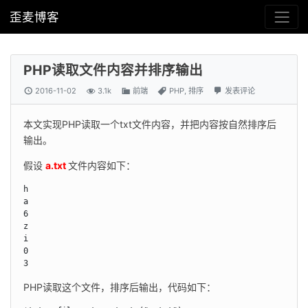
歪麦博客
PHP读取文件内容并排序输出
2016-11-02
3.1k
前端
PHP
,
排序
发表评论
本文实现PHP读取一个txt文件内容，并把内容按自然排序后
输出。
假设 
a.txt 
文件内容如下：
h

a

6

z

i

0

3
PHP读取这个文件，排序后输出，代码如下：