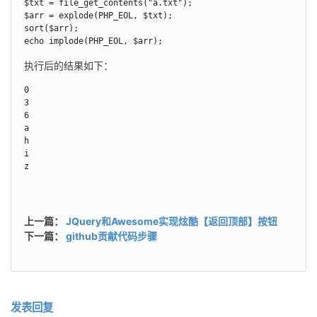
$txt = file_get_contents("a.txt");

$arr = explode(PHP_EOL, $txt);

sort($arr);

echo implode(PHP_EOL, $arr);
执行后的结果如下：
0

3

6

a

h

i

z
上一篇：
JQuery和Awesome实现炫酷【返回顶部】按钮
下一篇：
github贡献代码步骤
发表回复