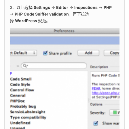
3、以此选择 
Settings
 → 
Editor
 → 
Inspections
 → 
PHP
→ 
PHP Code Sniffer validation
，再下拉选
择 
WordPress 
规范。