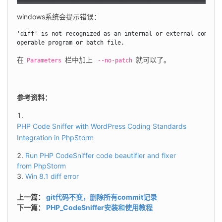
windows系统会提示错误：
'diff' is not recognized as an internal or external command,
operable program or batch file.
在 
 栏中加上
 就可以了。
Parameters
 --no-patch
参考资料：
PHP Code Sniffer with WordPress Coding Standards 
Integration in PhpStorm
Run PHP CodeSniffer code beautifier and fixer
from PhpStorm
Win 8.1 diff error
上一篇：
git代码不变，删除所有commit记录
下一篇：
PHP_CodeSniffer安装和使用教程