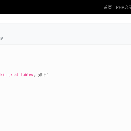
首页
PHP启
论
，如下：
skip-grant-tables