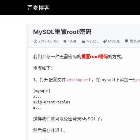
歪麦博客
MySQL重置root密码
2018-06-06
10.9k
MySQL
MySQL
发表评
我们介绍一种无需密码的
重置root密码
的方式。
步骤如下：
1、打开配置文件
，在mysqld下添加一行
/etc/my.cnf
[mysqld]

#...

skip-grant-tables

#...
这样我们就可以免密登录MySQL了。
然后保存并退出。