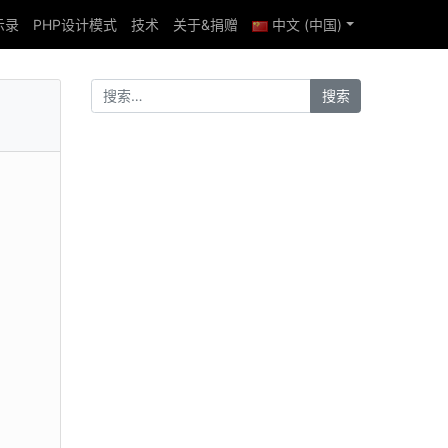
示录
PHP设计模式
技术
关于&捐赠
中文 (中国)