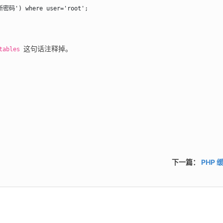
'新密码') where user='root';
 这句话注释掉。
tables
下一篇：
PHP 