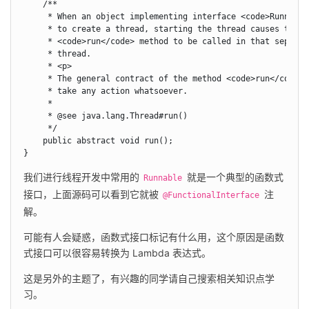
    /**

     * When an object implementing interface <code>Runnable<
     * to create a thread, starting the thread causes the ob
     * <code>run</code> method to be called in that separate
     * thread.

     * <p>

     * The general contract of the method <code>run</code> i
     * take any action whatsoever.

     *

     * @see java.lang.Thread#run()

     */

    public abstract void run();

}
我们进行线程开发中常用的 
 就是一个典型的函数式
Runnable
接口，上面源码可以看到它就被 
 注
@FunctionalInterface
解。
可能有人会疑惑，函数式接口标记有什么用，这个原因是函数
式接口可以很容易转换为 Lambda 表达式。
这是另外的主题了，有兴趣的同学请自己搜索相关知识点学
习。