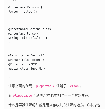
@interface Persons {

Person[] value();

}

@Repeatable(Persons.class)

@interface Person{

String role default "";

}

@Person(role="artist")

@Person(role="coder")

@Person(role="PM")

public class SuperMan{

}
注意上面的代码，
 注解了 
。
@Repeatable
Person
而 
 后面括号中的类相当于一个容器注解。
@Repeatable
什么是容器注解呢？就是用来存放其它注解的地方。它本身也