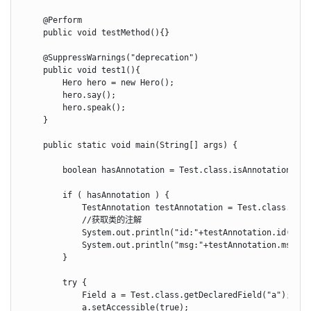
    @Perform

    public void testMethod(){}

    @SuppressWarnings("deprecation")

    public void test1(){

        Hero hero = new Hero();

        hero.say();

        hero.speak();

    }

    public static void main(String[] args) {

        boolean hasAnnotation = Test.class.isAnnotationPres
        if ( hasAnnotation ) {

            TestAnnotation testAnnotation = Test.class.getA
            //获取类的注解

            System.out.println("id:"+testAnnotation.id());

            System.out.println("msg:"+testAnnotation.msg());
        }

        try {

            Field a = Test.class.getDeclaredField("a");

            a.setAccessible(true);
