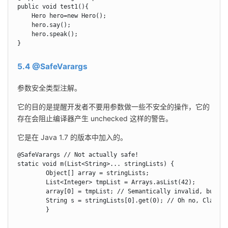
public void test1(){

    Hero hero=new Hero();

    hero.say();

    hero.speak();

}
5.4 @SafeVarargs
参数安全类型注解。
它的目的是提醒开发者不要用参数做一些不安全的操作，它的
存在会阻止编译器产生 unchecked 这样的警告。
它是在 Java 1.7 的版本中加入的。
@SafeVarargs // Not actually safe!

static void m(List<String>... stringLists) {

        Object[] array = stringLists;

        List<Integer> tmpList = Arrays.asList(42);

        array[0] = tmpList; // Semantically invalid, but co
        String s = stringLists[0].get(0); // Oh no, ClassCa
        }
