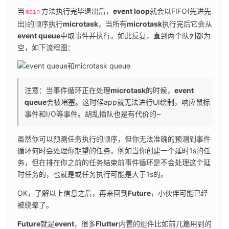
当
方法执行完毕退出后，
event loop
就会以FIFO(先进先
main
出)的顺序执行
microtask
，当所有
microtask
执行完后它会从
event queue
中取事件并执行。如此反复，直到两个队列都为
空，如下流程图：
注意：当事件循环正在处理
microtask
的时候，
event 
queue
会被堵塞。这时候app就无法进行UI绘制，响应鼠标
事件和I/O等事件。胡乱插队也是有代价的~
虽然你可以预测任务执行的顺序，但你无法准确的预测到事件
循环何时会处理你期望的任务。例如当你创建一个延时1s的任
务，但在排在你之前的任务结束前事件循环是不会处理这个延
时任务的，也就是或任务执行可能是大于1s的。
OK，了解以上信息之后，再来回到
Future
，小伙伴可能已经
被绕晕了。
Future
就是
event
，很多
Flutter
内置的组件比如前几篇用到的