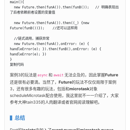
main(){

  new Future.then(funA()).then(funB());   // 明确表现出
了后者依赖前者设置的变量值

  new Future.then(funA()).then((_) {new 
Future(funB())});    //还可以这样用

  //链式调用，捕获异常

  new Future.then(funA(),onError: (e) { 
handleError(e); }).then(funB(),onError: (e) { 
handleError(e); })  

}

复制代码
案例3的玩法是
和
无法企及的，因此掌握
Future
async
await
还是很有必要滴。当然了，
Future
的玩法不仅仅局限于案例
3，还有很多有趣的玩法，包括和
microtask
对象
scheduleMicrotask配合使用，我这里就不一一介绍了，大家
参考大神tain335的人肉翻译或者官网阅读理解吧。
总结
Dart的
isolate
中加入了
event queue
和
microtask queue