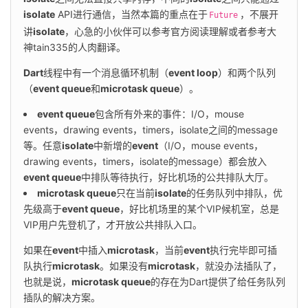
isolate
 API进行通信，当然本篇的重点在于
，不展开
Future
讲
isolate
，心急的小伙伴可以参考官方阅读理解或者参考大
神tain335的人肉翻译。
Dart
线程中有一个消息循环机制（
event loop
）和两个队列
（
event queue
和
microtask queue
）。
event queue
包含所有外来的事件：I/O，mouse
events，drawing events，timers，isolate之间的message
等。任意
isolate
中新增的
event
（I/O，mouse events，
drawing events，timers，isolate的message）都会放入
event queue
中排队等待执行，好比机场的公共排队大厅。
microtask queue
只在当前
isolate
的任务队列中排队，优
先级高于
event queue
，好比机场里的某个VIP候机室，总是
VIP用户先登机了，才开放公共排队入口。
如果在
event
中插入
microtask
，当前
event
执行完毕即可插
队执行
microtask
。如果没有
microtask
，就没办法插队了，
也就是说，
microtask queue
的存在为Dart提供了给任务队列
插队的解决方案。