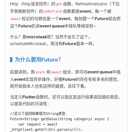
Http（http请求控件）的
函数、RefreshIndicator（下拉
get
手势刷新控件）的
函数都是
event
。每一个被
onRefresh
标记的句柄也是一个
event
，每创建一个
Future
就会把
await
这个
Future
扔进
event queue
中排队等候安检~
什么？那
microtask
呢？当然不会忘了这个，
scheduleMicrotask，用法和
Future
基本一样。
为什么要用Future？
前面讲到，用
和
组合，即可向
event queue
中插
async
await
入
event
实现异步操作，好像
Future
的存在有些多余的感觉，
刚开始我本人也有这样的疑惑，且往下看。
当定义
Flutter
函数时，还可以指定其运行结果返回值的类型，
以提高代码的可读性：
//定义了返回结果值为String类型

Future<String> getDatas(String category) async {

    var request = await 
_httpClient.getUrl(Uri.parse(url));  
