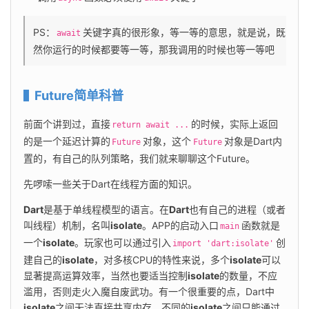
PS：
关键字真的很形象，等一等的意思，就是说，既
await
然你运行的时候都要等一等，那我调用的时候也等一等吧
Future简单科普
前面个讲到过，直接
的时候，实际上返回
return await ...
的是一个延迟计算的
对象，这个
对象是Dart内
Future
Future
置的，有自己的队列策略，我们就来聊聊这个Future。
先啰嗦一些关于Dart在线程方面的知识。
Dart
是基于单线程模型的语言。在
Dart
也有自己的进程（或者
叫线程）机制，名叫
isolate
。APP的启动入口
函数就是
main
一个
isolate
。玩家也可以通过引入
创
import 'dart:isolate'
建自己的
isolate
，对多核CPU的特性来说，多个
isolate
可以
显著提高运算效率，当然也要适当控制
isolate
的数量，不应
滥用，否则走火入魔自废武功。有一个很重要的点，Dart中
isolate
之间无法直接共享内存，不同的
isolate
之间只能通过