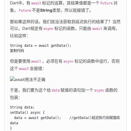
Dart中，有
标记的运算，其结果值都是一个
对
await
Future
象，
不是
String
类型，所以就报错了。
Future
那如果这样的话，我们就没法获取到延迟执行的结果了？当然
可以，Dart规定有
标记的函数，只能由
来调用，
async
await
比如这样：
String data = await getData();

复制代码
但是要使用
，必须在有
标记的函数中运行，否则
await
async
这个
await
于是，我们要为这个给
赋值的语句加一个
函数的
data
async
包装：
String data;

setData() async {

  data = await getData();    //getData()延迟执行后赋值给
data

}
