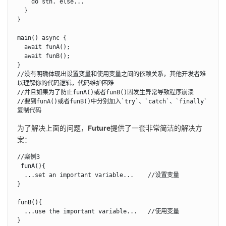
    do sth. else...

  }

}

main() async {

  await funA();

  await funB();

}

//没有明确体现出设置变量和使用变量之间的依赖关系，其他开发者难
以理解你的代码逻辑，代码维护困难

//并且如果为了防止funA()或者funB()因发生异常导致程序崩溃

//要到funA()或者funB()中分别加入`try`、`catch`、`finally`

复制代码
为了解决上面的问题，
Future
提供了一套非常简洁的解决方
案：
//案例3

 funA(){

  ...set an important variable...    //设置变量

}

funB(){

  ...use the important variable...   //使用变量

}
