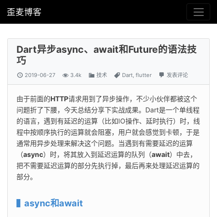
歪麦博客
Dart异步async、await和Future的语法技
巧
2019-06-27
3.4k
技术
Dart
,
flutter
发表评论
由于前面的
HTTP
请求用到了异步操作，不少小伙伴都被这个
问题折了下腰，今天总结分享下实战成果。Dart是一个单线程
的语言，遇到有延迟的运算（比如IO操作、延时执行）时，线
程中按顺序执行的运算就会阻塞，用户就会感觉到卡顿，于是
通常用异步处理来解决这个问题。当遇到有需要延迟的运算
（
async
）时，将其放入到延迟运算的队列（
await
）中去，
把不需要延迟运算的部分先执行掉，最后再来处理延迟运算的
部分。
async和await