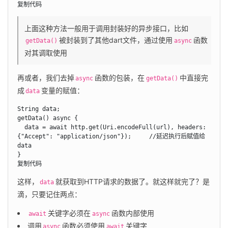
复制代码
上面这种方法一般用于调用封装好的异步接口，比如
被封装到了其他dart文件，通过使用
函数
getData()
async
对其调取使用
再或者，我们去掉
函数的包装，在
中直接完
async
getData()
成
变量的赋值：
data
String data;

getData() async {

  data = await http.get(Uri.encodeFull(url), headers: 
{"Accept": "application/json"});     //延迟执行后赋值给
data

}

复制代码
这样，
就获取到HTTP请求的数据了。就这样就完了？是
data
滴，只要记住两点：
关键字必须在
函数内部使用
await
async
调用
函数必须使用
关键字
async
await