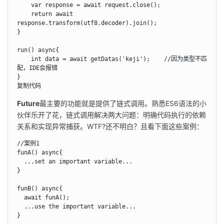
    var response = await request.close();

    return await 
response.transform(utf8.decoder).join();

}

run() async{

    int data = await getDatas('keji');    //因为类型不匹
配，IDE会报错

}

复制代码
Future
最主要的功能就是提供了链式调用。熟悉ES6语法的小
伙伴乐开了花，链式调用解决两大问题：明确代码执行的依赖
关系和实现异常捕获。WTF?还不明白？且看下面这些案例：
//案例1

funA() async{

  ...set an important variable...

}

funB() async{

  await funA();

  ...use the important variable...

}
