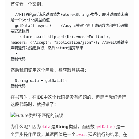
首先看一个案例：
  //HTTP的get请求返回值为Future<String>类型，即其返回值未来
是一个String类型的值

  getData() async {    //async关键字声明该函数内部有代码需
要延迟执行

    return await http.get(Uri.encodeFull(url), 
headers: {"Accept": "application/json"}); //await关键字
声明运算为延迟执行，然后return运算结果

  }

复制代码
然后我们调用这个函数，想获取其结果：
  String data = getData();

复制代码
在书写时，在IDE中这个代码是没有问题的，但是当我们运行
这段代码时，就报错了：
为什么呢？因为
是
String
类型，而函数
是一
data
getData()
个异步操作函数，其返回值是一个
延迟执行的结果。在
await