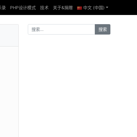
示录
PHP设计模式
技术
关于&捐赠
中文 (中国)