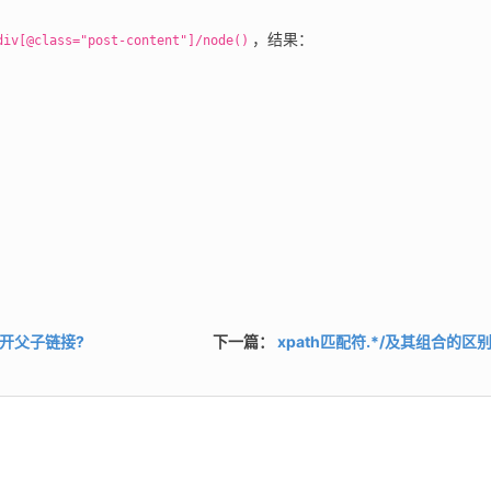
，结果：
div[@class="post-content"]/node()
打开父子链接?
下一篇：
xpath匹配符.*/及其组合的区