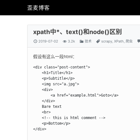
歪麦博客
xpath中*、text()和node()区别
2019-07-02
3.2k
技术
scrapy
,
XPath
,
爬虫
假设有这么一段html：
<div class="post-content">

    <h1>Title</h1>

    <p>Subtitle</p>

    <img src="a.jpg">

    <div>

        <a href="example.html">Goto</a>

    </div>

    Bare text

    <br>

    <!-- this is html comment -->

    <p>Bottom</p>            

</div>