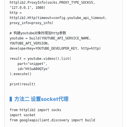
httplib2.ProxyInfo(socks.PROXY_TYPE_SOCKS5, 
"127.0.0.1", 1080)

http = 
httplib2.Http(timeout=config.youtube_api_timeout, 
proxy_info=proxy_info)

# 构建youtube对象时增加http参数

youtube = build(YOUTUBE_API_SERVICE_NAME, 
YOUTUBE_API_VERSION, 
developerKey=YOUTUBE_DEVELOPER_KEY, http=http)

result = youtube.videos().list(

    part="snippet",

    id="HtSuA80QTyo"

).execute()

print(result)
方法二 设置socket代理
from httplib2 import socks

import socket

from googleapiclient.discovery import build
