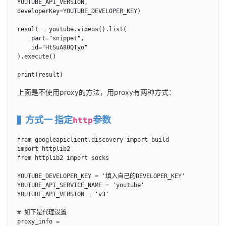
YOUTUBE_API_VERSION, 
developerKey=YOUTUBE_DEVELOPER_KEY)

result = youtube.videos().list(

    part="snippet",

    id="HtSuA80QTyo"

).execute()

print(result)
上面是不使用proxy的方法，用proxy有两种方式：
方式一 指定
参数
http
from googleapiclient.discovery import build

import httplib2

from httplib2 import socks

YOUTUBE_DEVELOPER_KEY = '填入自己的DEVELOPER_KEY'

YOUTUBE_API_SERVICE_NAME = 'youtube'

YOUTUBE_API_VERSION = 'v3'

# 如下是代理设置

proxy_info = 