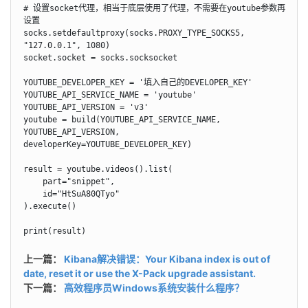
# 设置socket代理，相当于底层使用了代理，不需要在youtube参数再
设置

socks.setdefaultproxy(socks.PROXY_TYPE_SOCKS5, 
"127.0.0.1", 1080)

socket.socket = socks.socksocket

YOUTUBE_DEVELOPER_KEY = '填入自己的DEVELOPER_KEY'

YOUTUBE_API_SERVICE_NAME = 'youtube'

YOUTUBE_API_VERSION = 'v3'

youtube = build(YOUTUBE_API_SERVICE_NAME, 
YOUTUBE_API_VERSION, 
developerKey=YOUTUBE_DEVELOPER_KEY)

result = youtube.videos().list(

    part="snippet",

    id="HtSuA80QTyo"

).execute()

print(result)
上一篇：
Kibana解决错误：Your Kibana index is out of
date, reset it or use the X-Pack upgrade assistant.
下一篇：
高效程序员Windows系统安装什么程序？