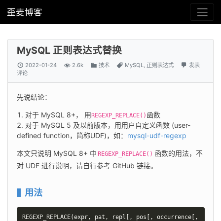
歪麦博客
MySQL 正则表达式替换
2022-01-24
2.6k
技术
MySQL
,
正则表达式
发表
评论
先说结论：
对于 MySQL 8+， 用
函数
REGEXP_REPLACE()
对于 MySQL 5 及以前版本，用用户自定义函数 (user-
defined function，简称UDF)，如：
mysql-udf-regexp
本文只说明 MySQL 8+ 中
函数的用法，不
REGEXP_REPLACE()
对 UDF 进行说明，请自行参考 GitHub 链接。
用法
REGEXP_REPLACE
(
expr
,
 pat
,
 repl
[
,
 pos
[
,
 occurrence
[
,