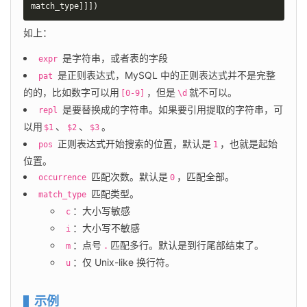
match_type
]
]
]
)
如上：
是字符串，或者表的字段
expr
是正则表达式，MySQL 中的正则表达式并不是完整
pat
的的，比如数字可以用
，但是
就不可以。
[0-9]
\d
是要替换成的字符串。如果要引用提取的字符串，可
repl
以用
、
、
。
$1
$2
$3
正则表达式开始搜索的位置，默认是
，也就是起始
pos
1
位置。
匹配次数。默认是
，匹配全部。
occurrence
0
匹配类型。
match_type
：大小写敏感
c
：大小写不敏感
i
：点号
匹配多行。默认是到行尾部结束了。
m
.
：仅 Unix-like 换行符。
u
示例