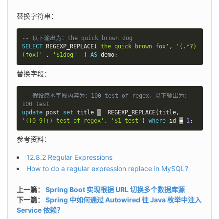
替换字符串：
-- 以下输出为：the quick brown dog
SELECT
 REGEXP_REPLACE
(
'the quick brown fox'
,
'(.*?)
(fox)'
,
'$1dog'
)
AS
 demo
;
替换字段：
-- 假设原本字段内容为：100 test of regex，以下输出为：
100 test
update
 post 
set
 title 
=
  REGEXP_REPLACE
(
title
,
'([0-9]+) test of regex'
,
'$1 test'
)
where
 id 
=
1
;
参考资料：
12.8.2 Regular Expressions
How to do a regular expression replace in MySQL?
上一篇：
Spring Boot 实现根据 URL 切换多个数据库源
下一篇：
Spring 中如何通过 Autowired 往 Java 枚举中注入
Service 依赖？