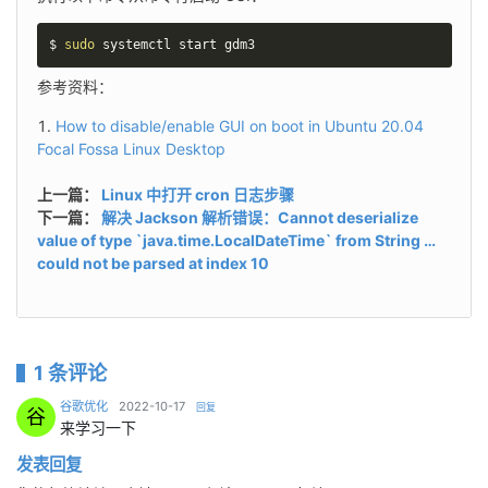
$ 
sudo
 systemctl start gdm3
参考资料：
How to disable/enable GUI on boot in Ubuntu 20.04
Focal Fossa Linux Desktop
上一篇：
Linux 中打开 cron 日志步骤
下一篇：
解决 Jackson 解析错误：Cannot deserialize
value of type `java.time.LocalDateTime` from String …
could not be parsed at index 10
1 条评论
says:
谷歌优化
2022-10-17
回复
谷
来学习一下
发表回复