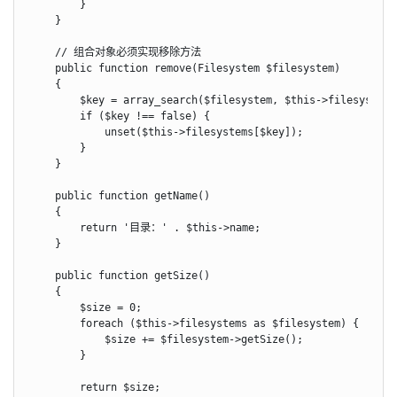
        }

    }

    // 组合对象必须实现移除方法

    public function remove(Filesystem $filesystem)

    {

        $key = array_search($filesystem, $this->filesystems)
        if ($key !== false) {

            unset($this->filesystems[$key]);

        }

    }

    public function getName()

    {

        return '目录：' . $this->name;

    }

    public function getSize()

    {

        $size = 0;

        foreach ($this->filesystems as $filesystem) {

            $size += $filesystem->getSize();

        }

        return $size;
