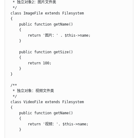
 * 独立对象2：图片文件类

 */

class ImageFile extends Filesystem

{

    public function getName()

    {

        return '图片：' . $this->name;

    }

    public function getSize()

    {

        return 100;

    }

}

/**

 * 独立对象：视频文件类

 */

class VideoFile extends Filesystem

{

    public function getName()

    {

        return '视频：'. $this->name;

    }
