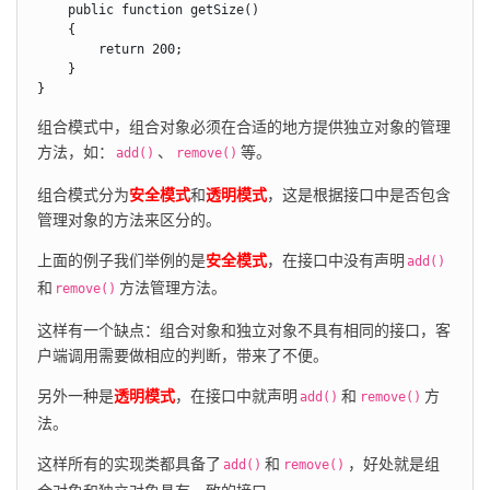
    public function getSize()

    {

        return 200;

    }

}
组合模式中，组合对象必须在合适的地方提供独立对象的管理
方法，如：
、
等。
add()
remove()
组合模式分为
安全模式
和
透明模式
，这是根据接口中是否包含
管理对象的方法来区分的。
上面的例子我们举例的是
安全模式
，在接口中没有声明
add()
和
方法管理方法。
remove()
这样有一个缺点：组合对象和独立对象不具有相同的接口，客
户端调用需要做相应的判断，带来了不便。
另外一种是
透明模式
，在接口中就声明
和
方
add()
remove()
法。
这样所有的实现类都具备了
和
，好处就是组
add()
remove()