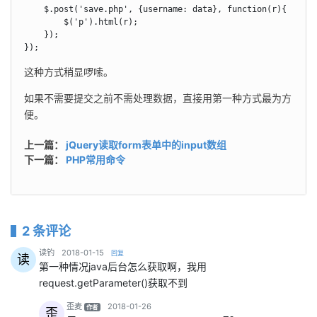
    $.post('save.php', {username: data}, function(r){

        $('p').html(r);

    });

});
这种方式稍显啰嗦。
如果不需要提交之前不需处理数据，直接用第一种方式最为方
便。
上一篇：
jQuery读取form表单中的input数组
下一篇：
PHP常用命令
2 条评论
says:
读钓
2018-01-15
回复
读
第一种情况java后台怎么获取啊，我用
request.getParameter()获取不到
says:
歪麦
2018-01-26
作者
歪