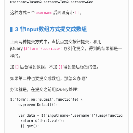
username=Jason&username=Tom&username=Goe
这种方式三个
后面没有带
。
username
[]
3 非input数组方式提交成数组
上面两种提交方式中，直接点提交按钮提交，和用
jQuery
序列化提交，得到的结果都是一
$('form').seriaze()
样的。
加
后台得到数组，不加
得到最后标签的值。
[]
[]
如果第二种也要提交成数组，那怎么办呢？
办法就是，在提交之前用jQuery处理：
$('form').on('submit',function(e) {

    e.preventDefault();

    var data = $("input[name='username']").map(function () {
     return $(this).val();

     }).get();
