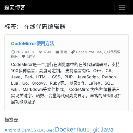
歪麦博客
标签：
在线代码编辑器
CodeMirror使用方法
2017-03-01
17.4k
前端
CodeMirror
,
CSS
,
在线代码编
辑器
3评论
CodeMirror是一个运行在浏览器中的在线代码编辑器，支持
100多种语言，高度可定制。 支持语言有C、C++、C#、
Java、Perl、HTML、CSS、PHP、JavaScript、Python、
Lua、Go、Groovy、Ruby等。 以及diff、LaTeX、SQL、
wiki、Markdown等文件格式。 CodeMirror为各种编程语言
实现关键字、函数、变量等代码高亮显示，丰富的API和可扩
展功能以及多…
标签云
Docker
Java
git
flutter
Android
CentOS
Dart
cURL