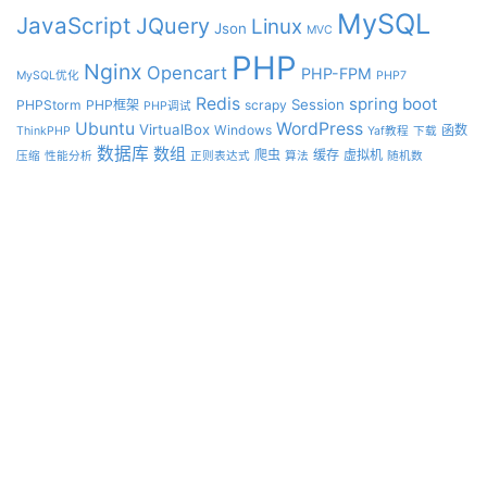
MySQL
JavaScript
JQuery
Linux
Json
MVC
PHP
Nginx
Opencart
PHP-FPM
MySQL优化
PHP7
Redis
spring boot
Session
PHPStorm
PHP框架
scrapy
PHP调试
Ubuntu
WordPress
VirtualBox
Windows
函数
ThinkPHP
Yaf教程
下载
数据库
数组
爬虫
缓存
虚拟机
压缩
性能分析
正则表达式
算法
随机数