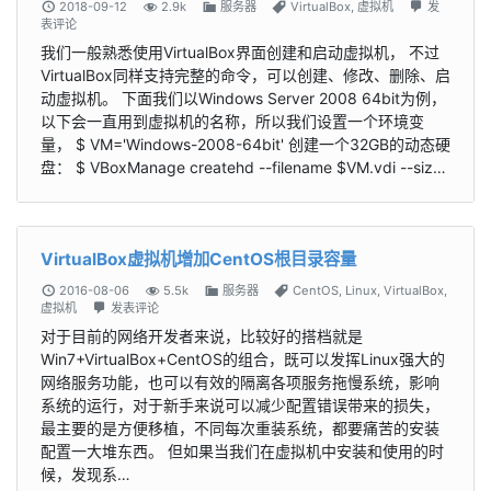
2018-09-12
2.9k
服务器
VirtualBox
,
虚拟机
发
表评论
我们一般熟悉使用VirtualBox界面创建和启动虚拟机， 不过
VirtualBox同样支持完整的命令，可以创建、修改、删除、启
动虚拟机。 下面我们以Windows Server 2008 64bit为例，
以下会一直用到虚拟机的名称，所以我们设置一个环境变
量， $ VM='Windows-2008-64bit' 创建一个32GB的动态硬
盘： $ VBoxManage createhd --filename $VM.vdi --siz…
VirtualBox虚拟机增加CentOS根目录容量
2016-08-06
5.5k
服务器
CentOS
,
Linux
,
VirtualBox
,
虚拟机
发表评论
对于目前的网络开发者来说，比较好的搭档就是
Win7+VirtualBox+CentOS的组合，既可以发挥Linux强大的
网络服务功能，也可以有效的隔离各项服务拖慢系统，影响
系统的运行，对于新手来说可以减少配置错误带来的损失，
最主要的是方便移植，不同每次重装系统，都要痛苦的安装
配置一大堆东西。 但如果当我们在虚拟机中安装和使用的时
候，发现系…