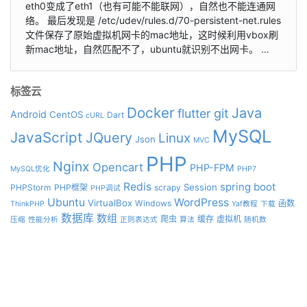
eth0变成了eth1（也有可能不能联网），自然也不能连通网
络。 最后发现是 /etc/udev/rules.d/70-persistent-net.rules
文件保存了原始虚拟机网卡的mac地址，这时候利用vbox刷
新mac地址，自然匹配不了，ubuntu就识别不出网卡。 …
标签云
Docker
Java
git
flutter
Android
CentOS
Dart
cURL
MySQL
JavaScript
JQuery
Linux
Json
MVC
PHP
Nginx
Opencart
PHP-FPM
MySQL优化
PHP7
Redis
spring boot
Session
PHPStorm
PHP框架
scrapy
PHP调试
Ubuntu
WordPress
VirtualBox
Windows
函数
ThinkPHP
Yaf教程
下载
数据库
数组
爬虫
缓存
虚拟机
压缩
性能分析
正则表达式
算法
随机数