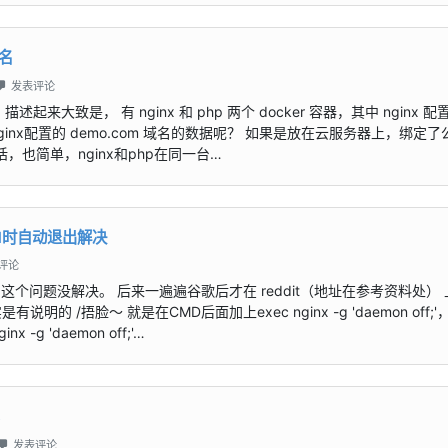
域名
发表评论
大致是， 有 nginx 和 php 两个 docker 容器，其中 nginx 配
l 到nginx配置的 demo.com 域名的数据呢？ 如果是放在云服务器上，绑定了
的话，也简单，nginx和php在同一台…
and时自动退出解决
评论
个问题没解决。 后来一遍遍谷歌后才在 reddit（地址在参考资料处）
明的 /捂脸～ 就是在CMD后面加上exec nginx -g 'daemon off;'
inx -g 'daemon off;'…
s
发表评论