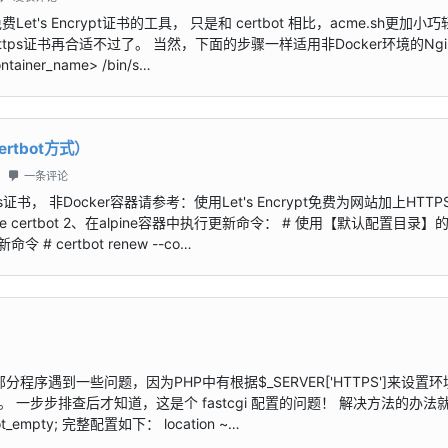
et's Encrypt证书的工具， 只是和 certbot 相比，acme.sh更加小
https证书再合适不过了。 当然，下面的步骤一样适用非Docker环境的Ngi
tainer_name> /bin/s…
certbot方式）
一条评论
ps证书， 非Docker容器请参考：使用Let's Encrypt免费为网站加上HTTP
o-cache certbot 2、在alpine容器中执行更新命令： # 使用【默认配置目录
 # certbot renew --co…
分程序遇到一些问题，因为PHP中有根据$_SERVER['HTTPS']来设置
 一步步排查后才知道，这是个 fastcgi 配置的问题！ 解决方法的办法
not_empty; 完整配置如下： location ~…