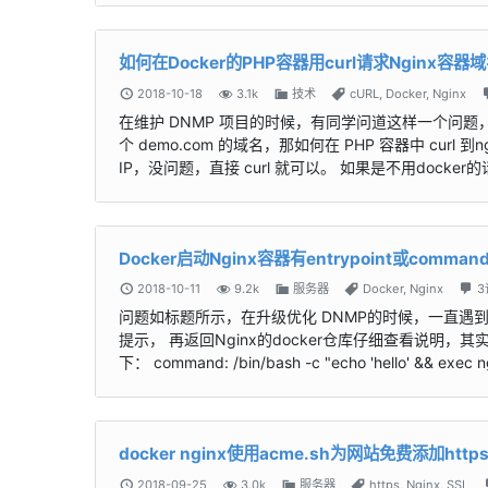
如何在Docker的PHP容器用curl请求Nginx容器
2018-10-18
3.1k
技术
cURL
,
Docker
,
Nginx
在维护 DNMP 项目的时候，有同学问道这样一个问题，描述起来
个 demo.com 的域名，那如何在 PHP 容器中 cur
IP，没问题，直接 curl 就可以。 如果是不用docker
Docker启动Nginx容器有entrypoint或comm
2018-10-11
9.2k
服务器
Docker
,
Nginx
3
问题如标题所示，在升级优化 DNMP的时候，一直遇到这
提示， 再返回Nginx的docker仓库仔细查看说明，其实是有说
下： command: /bin/bash -c "echo 'hello' && exec ng
docker nginx使用acme.sh为网站免费添加http
2018-09-25
3.0k
服务器
https
,
Nginx
,
SSL