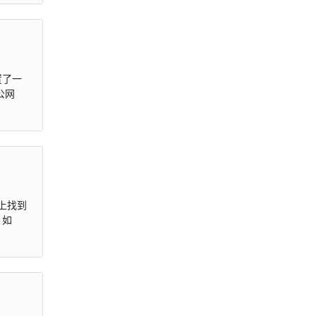
置了一
公网
 上找到
，如