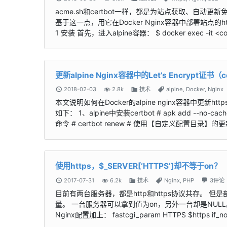
acme.sh和certbot一样，都是为站点获取、自动更新免费L
基于这一点，用它在Docker Nginx容器中部署站点的
1 安装 首先，进入alpine容器： $ docker exec -it <con
更新alpine Nginx容器中的Let’s Encrypt证书（
2018-02-03
2.8k
技术
alpine
,
Docker
,
Nginx
本文说明如何在Docker的alpine nginx容器中更新htt
如下： 1、alpine中安装certbot # apk add --n
命令 # certbot renew # 使用【自定义配置目录】的更新命令
使用https，$_SERVER[‘HTTPS’]却不等于on？
2017-07-31
6.2k
技术
Nginx
,
PHP
3评论
目前有两台服务器，都是http和https协议共存。 但是部
量。 一台服务器可以拿到值为on，另外一台却是NULL。
Nginx配置加上： fastcgi_param HTTPS $https if_