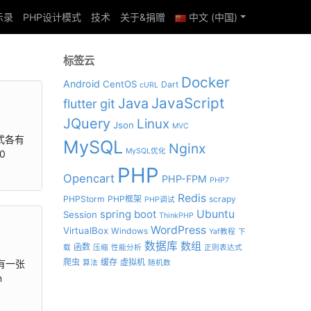
示录
PHP设计模式
技术
关于&捐赠
中文 (中国)
标签云
Docker
Android
CentOS
Dart
cURL
JavaScript
Java
git
flutter
JQuery
Linux
Json
MVC
方式各有
MySQL
Nginx
MySQL优化
0
PHP
Opencart
PHP-FPM
PHP7
Redis
PHPStorm
PHP框架
scrapy
PHP调试
spring boot
Ubuntu
Session
ThinkPHP
WordPress
VirtualBox
Windows
Yaf教程
下
数据库
数组
函数
载
压缩
性能分析
正则表达式
爬虫
缓存
虚拟机
 有一张
算法
随机数
n