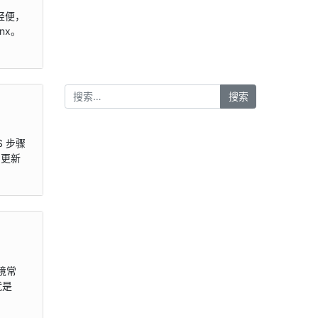
巧轻便，
nx。
S 步骤
】的更新
环境常
就是