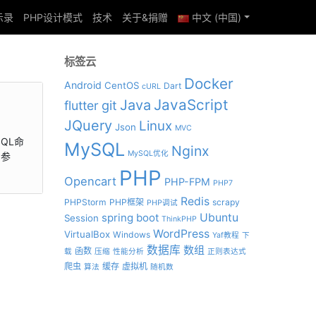
示录
PHP设计模式
技术
关于&捐赠
中文 (中国)
标签云
Docker
Android
CentOS
Dart
cURL
JavaScript
Java
git
flutter
JQuery
Linux
Json
MVC
QL命
MySQL
Nginx
MySQL优化
用参
PHP
Opencart
PHP-FPM
PHP7
Redis
PHPStorm
PHP框架
scrapy
PHP调试
spring boot
Ubuntu
Session
ThinkPHP
WordPress
VirtualBox
Windows
Yaf教程
下
数据库
数组
函数
载
压缩
性能分析
正则表达式
爬虫
缓存
虚拟机
算法
随机数