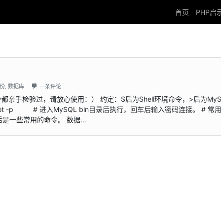
首页
PHP启
份
,
数据库
一条评论
亲手检验过，请放心使用：） 约定：$后为Shell环境命令，>后为MyS
 root -p # 进入MySQL bin目录后执行，回车后输入密码连接。 # 常
 然后是一些常用的命令。 数据…