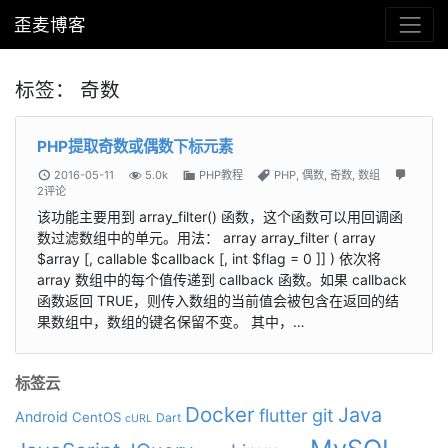
歪麦博客
标签：
奇数
PHP提取奇数或偶数下标元素
2016-05-11
5.0k
PHP教程
PHP
,
偶数
,
奇数
,
数组
2评论
该功能主要用到 array_filter() 函数，这个函数可以用回调函
数过滤数组中的单元。用法： array array_filter ( array
$array [, callable $callback [, int $flag = 0 ]] ) 依次将
array 数组中的每个值传递到 callback 函数。如果 callback
函数返回 TRUE，则传入数组的当前值会被包含在返回的结
果数组中，数组的键名保留不变。 其中，…
标签云
Docker
Java
git
flutter
Android
CentOS
Dart
cURL