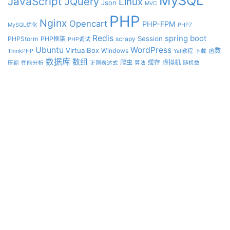
MySQL
JavaScript
JQuery
Linux
Json
MVC
PHP
Nginx
Opencart
PHP-FPM
MySQL优化
PHP7
Redis
spring boot
Session
PHPStorm
PHP框架
scrapy
PHP调试
Ubuntu
WordPress
VirtualBox
Windows
函数
ThinkPHP
Yaf教程
下载
数据库
数组
爬虫
缓存
虚拟机
压缩
性能分析
正则表达式
算法
随机数