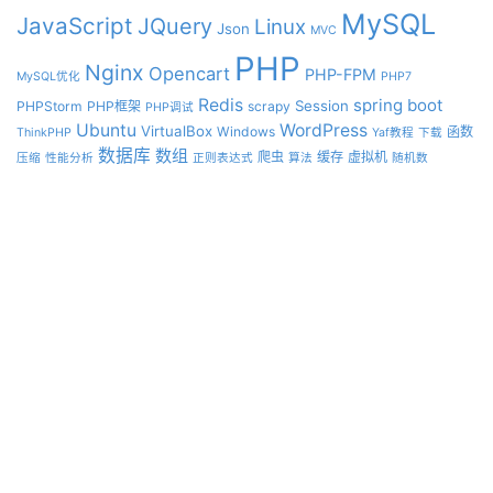
MySQL
JavaScript
JQuery
Linux
Json
MVC
PHP
Nginx
Opencart
PHP-FPM
MySQL优化
PHP7
Redis
spring boot
Session
PHPStorm
PHP框架
scrapy
PHP调试
Ubuntu
WordPress
VirtualBox
Windows
函数
ThinkPHP
Yaf教程
下载
数据库
数组
爬虫
缓存
虚拟机
压缩
性能分析
正则表达式
算法
随机数