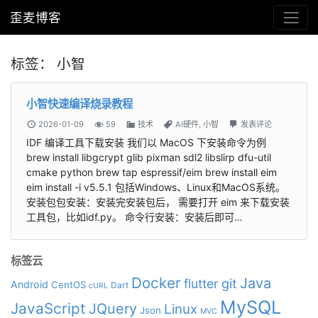
歪麦博客
标签：
小智
小智快速编译烧录教程
2026-01-09
59
技术
AI硬件
,
小智
发表评论
IDF 编译工具下载安装 我们以 MacOS 下安装命令为例
brew install libgcrypt glib pixman sdl2 libslirp dfu-util
cmake python brew tap espressif/eim brew install eim
eim install -i v5.5.1 包括Windows、Linux和MacOS系统。
安装包包安装：安装完安装包后， 需要打开 eim 来下载安装
工具包，比如idf.py。 命令行安装：安装后即可…
标签云
Docker
Java
git
flutter
Android
CentOS
Dart
cURL
MySQL
JavaScript
JQuery
Linux
Json
MVC