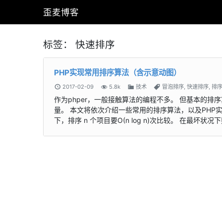
歪麦博客
标签：
快速排序
PHP实现常用排序算法（含示意动图）
2017-02-09
5.8k
技术
冒泡排序
,
快速排序
,
排
作为phper，一般接触算法的编程不多。 但基本的
量。 本文将依次介绍一些常用的排序算法，以及PHP实
下，排序 n 个项目要Ο(n log n)次比较。 在最坏状