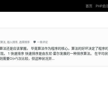
首页
PHP启
序算法
,
插入排序
,
选择排序
一条评论
排序算法还是应该掌握。 毕竟算法作为程序的核心，算法的好坏决定了程序
现。 1 快速排序 快速排序是由东尼·霍尔发展的一种排序算法。 在平均
况下则需要Ο(n²)次比较，但这种状况并…