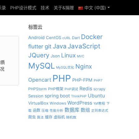
示录
PHP设计模式
技术
关于&捐赠
中文 (中国)
标签云
Docker
Android
CentOS
Dart
cURL
JavaScript
Java
git
flutter
JQuery
Linux
Json
MVC
的质
MySQL
Nginx
MySQL优化
状况
PHP
Opencart
PHP-FPM
PHP7
Redis
PHPStorm
PHP框架
scrapy
PHP调试
spring boot
Ubuntu
Session
ThinkPHP
WordPress
VirtualBox
Windows
Yaf教程
下
数据库
数组
函数
载
压缩
性能分析
正则表达式
爬虫
缓存
虚拟机
算法
随机数