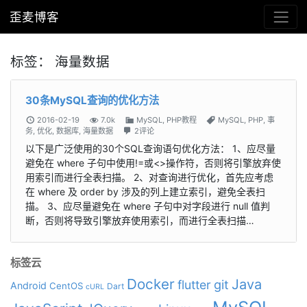
歪麦博客
标签：
海量数据
30条MySQL查询的优化方法
2016-02-19
7.0k
MySQL
,
PHP教程
MySQL
,
PHP
,
事
务
,
优化
,
数据库
,
海量数据
2评论
以下是广泛使用的30个SQL查询语句优化方法： 1、应尽量
避免在 where 子句中使用!=或<>操作符，否则将引擎放弃使
用索引而进行全表扫描。 2、对查询进行优化，首先应考虑
在 where 及 order by 涉及的列上建立索引，避免全表扫
描。 3、应尽量避免在 where 子句中对字段进行 null 值判
断，否则将导致引擎放弃使用索引，而进行全表扫描…
标签云
Docker
Java
git
flutter
Android
CentOS
Dart
cURL