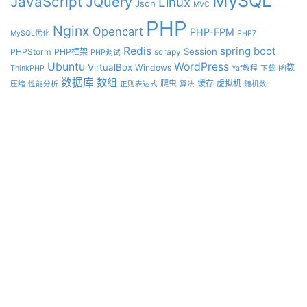
MySQL
JavaScript
JQuery
Linux
Json
MVC
PHP
Nginx
Opencart
PHP-FPM
MySQL优化
PHP7
Redis
spring boot
Session
PHPStorm
PHP框架
scrapy
PHP调试
Ubuntu
WordPress
VirtualBox
Windows
函数
ThinkPHP
Yaf教程
下载
数据库
数组
爬虫
缓存
虚拟机
压缩
性能分析
正则表达式
算法
随机数