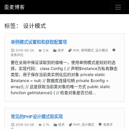
歪麦博客
标签：
设计模式
单例模式设置和和获取配置项
2016-09-26
2.1k
技术
PHP
,
单例模式
,
设计模式
发表评论
要在全局中保证读取到的值唯一，使用单例模式是较好的选
择，实现代码： class Config { // 声明$instance为私有静态
类型，用于保存当前类实例化后的对象 private static
$instance = null; // 数据库连接句柄 private $config =
array(); // 这是获取当前类对象的唯一方式 public static
function getInstance() { // 检查对象是否已经…
常见的PHP设计模式和实现
2016-03-08
2.7k
技术
PHP
,
设计模式
发表评