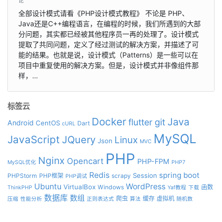
论
全部设计模式请看《PHP设计模式教程》 不论是 PHP、
Java还是C++编程语言，在编程的时候，我们所遇到的大部
分问题，其实都已经被其他程序员一再的处理了。设计模式
提取了共同问题，定义了经过测试的解决方案，并描述了可
能的结果。也就是说，设计模式（Patterns）是一些可以在
项目中重复使用的解决方案。但是，设计模式并非像组件那
样，…
标签云
Docker
Java
git
flutter
Android
CentOS
Dart
cURL
MySQL
JavaScript
JQuery
Linux
Json
MVC
PHP
Nginx
Opencart
PHP-FPM
MySQL优化
PHP7
Redis
spring boot
Session
PHPStorm
PHP框架
scrapy
PHP调试
Ubuntu
WordPress
VirtualBox
Windows
函数
ThinkPHP
Yaf教程
下载
数据库
数组
爬虫
缓存
虚拟机
压缩
性能分析
正则表达式
算法
随机数