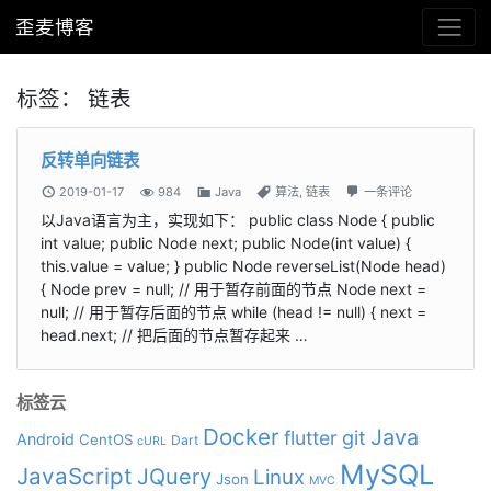
歪麦博客
标签：
链表
反转单向链表
2019-01-17
984
Java
算法
,
链表
一条评论
以Java语言为主，实现如下： public class Node { public
int value; public Node next; public Node(int value) {
this.value = value; } public Node reverseList(Node head)
{ Node prev = null; // 用于暂存前面的节点 Node next =
null; // 用于暂存后面的节点 while (head != null) { next =
head.next; // 把后面的节点暂存起来 …
标签云
Docker
Java
git
flutter
Android
CentOS
Dart
cURL
MySQL
JavaScript
JQuery
Linux
Json
MVC