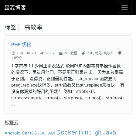
歪麦博客
标签：
高效率
PHP 优化
2016-06-28
20.0k
PHP教程
PHP
,
优化
,
高效率
13评论
1 字符串 1.1 少用正则表达式 能用PHP内部字符串操作函数
的情况下，尽量用他们，不要用正则表达式， 因为其效率高
于正则。 没得说，正则最耗性能。 str_replace函数要比
preg_replace快得多，strtr函数又比str_replace来得快。 有
没有你漏掉的好用的函数？ 例如：strpbrk()、
strncasecmp()、strpos()、strrpos()、stripos()、strripos()
…
标签云
Docker
Java
git
flutter
Android
CentOS
Dart
cURL