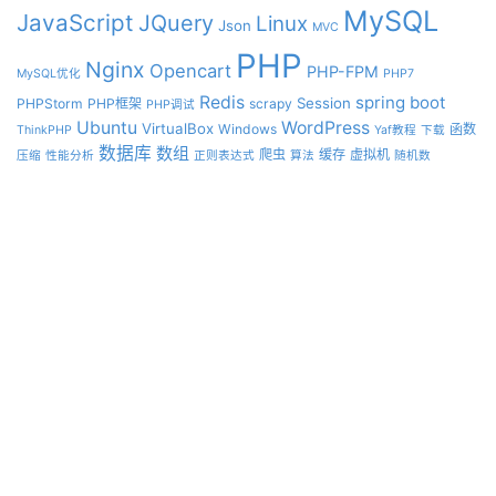
MySQL
JavaScript
JQuery
Linux
Json
MVC
PHP
Nginx
Opencart
PHP-FPM
MySQL优化
PHP7
Redis
spring boot
Session
PHPStorm
PHP框架
scrapy
PHP调试
Ubuntu
WordPress
VirtualBox
Windows
函数
ThinkPHP
Yaf教程
下载
数据库
数组
爬虫
缓存
虚拟机
压缩
性能分析
正则表达式
算法
随机数