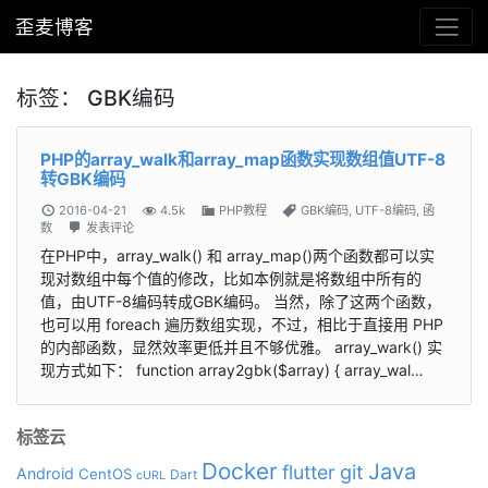
歪麦博客
标签：
GBK编码
PHP的array_walk和array_map函数实现数组值UTF-8
转GBK编码
2016-04-21
4.5k
PHP教程
GBK编码
,
UTF-8编码
,
函
数
发表评论
在PHP中，array_walk() 和 array_map()两个函数都可以实
现对数组中每个值的修改，比如本例就是将数组中所有的
值，由UTF-8编码转成GBK编码。 当然，除了这两个函数，
也可以用 foreach 遍历数组实现，不过，相比于直接用 PHP
的内部函数，显然效率更低并且不够优雅。 array_wark() 实
现方式如下： function array2gbk($array) { array_wal…
标签云
Docker
Java
git
flutter
Android
CentOS
Dart
cURL