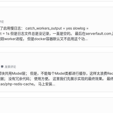
评论
 catch_workers_output = yes slowlog =
log_timeout = 1s 但是日志文件总是没记录，一直是空的。 最后在serverfault.c
E跟踪worker进程， 但是docker容器默认又不启用这个功…
发表评论
块共用Model层； 但是，不能每个Model类都进行缓存，这样太浪费Red
据； 没有冗余代码； 使用方便。 这里我们先展示实现的最终效果。 最
zao/php-redis-cache。 马上安装…