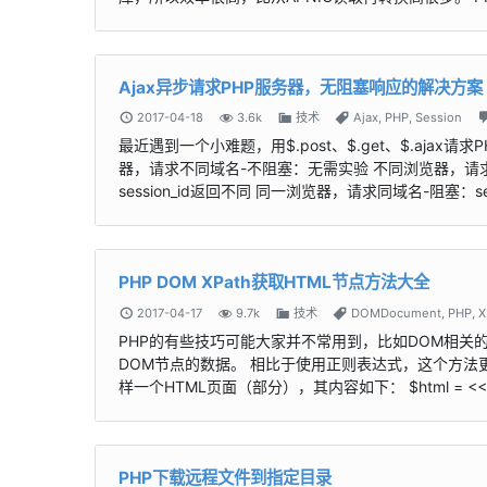
Ajax异步请求PHP服务器，无阻塞响应的解决方案
2017-04-18
3.6k
技术
Ajax
,
PHP
,
Session
最近遇到一个小难题，用$.post、$.get、$.aj
器，请求不同域名-不阻塞：无需实验 不同浏览器，请求同域
session_id返回不同 同一浏览器，请求同域名-阻塞：ses
PHP DOM XPath获取HTML节点方法大全
2017-04-17
9.7k
技术
DOMDocument
,
PHP
,
X
PHP的有些技巧可能大家并不常用到，比如DOM相关的对
DOM节点的数据。 相比于使用正则表达式，这个方法更简
样一个HTML页面（部分），其内容如下： $html = <<<HTML
PHP下载远程文件到指定目录