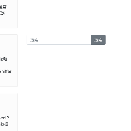
环境常
就是
iz和
niffer
oIP
P数据