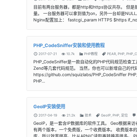
目前有两台服务器，都是http和https协议共存。 但是部
量。 一台服务器可以拿到值为on，另外一台却是NULL。
Nginx配置加上： fastcgi_param HTTPS $https if_
PHP_CodeSniffer安装和使用教程
2017-07-21
10.7k
PHP教程
PEAR
,
PHP
,
PHP_C
PHP_CodeSniffer是一款自动化的PHP代码规范检查工具。 
Zend等几套代码规范。 当然，你也可以新增自己的代码规范。
https://github.com/squizlabs/PHP_CodeSniffer 
PHP…
GeoIP安装使用
2017-04-19
21.2k
技术
GeoIP
,
PHP
,
定位
GeoIP，是一套含IP数据库的软件工具。 Geo根据来访
有两个版本，一个免费版，一个收费版本。 收费版本的准
库，所以效率很高，比从APNIC读取再转换高很多。 P