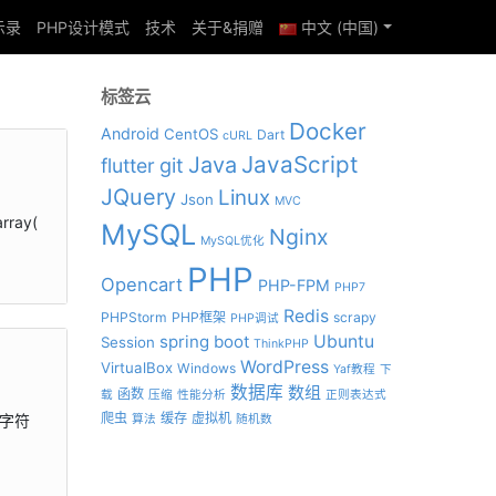
示录
PHP设计模式
技术
关于&捐赠
中文 (中国)
标签云
Docker
Android
CentOS
Dart
cURL
JavaScript
Java
git
flutter
JQuery
Linux
Json
MVC
ray(
MySQL
Nginx
MySQL优化
PHP
Opencart
PHP-FPM
PHP7
Redis
PHPStorm
PHP框架
scrapy
PHP调试
spring boot
Ubuntu
Session
ThinkPHP
WordPress
VirtualBox
Windows
Yaf教程
下
数据库
数组
函数
载
压缩
性能分析
正则表达式
爬虫
缓存
虚拟机
回字符
算法
随机数