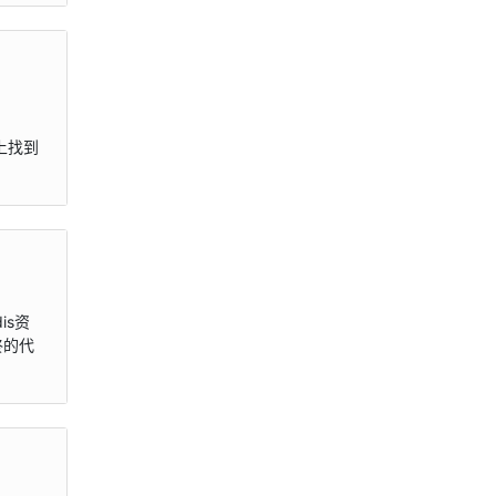
om上找到
is资
终的代