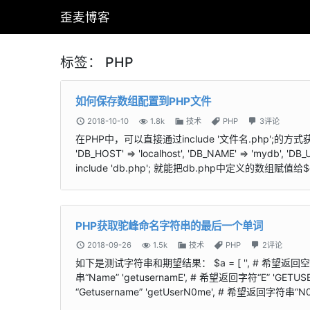
歪麦博客
标签：
PHP
如何保存数组配置到PHP文件
2018-10-10
1.8k
技术
PHP
3评论
在PHP中，可以直接通过include '文件名.php';的方式
'DB_HOST' => 'localhost', 'DB_NAME' => 'mydb', '
include 'db.php'; 就能把db.php中定义的数组赋值给$
PHP获取驼峰命名字符串的最后一个单词
2018-09-26
1.5k
技术
PHP
2评论
如下是测试字符串和期望结果： $a = [ '', # 希望返回空字符
串“Name” 'getusernamE', # 希望返回字符“E” 'GET
“Getusername” 'getUserN0me', # 希望返回字符串“