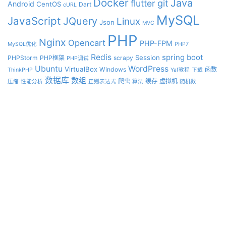
Docker
Java
git
flutter
Android
CentOS
Dart
cURL
MySQL
JavaScript
JQuery
Linux
Json
MVC
PHP
Nginx
Opencart
PHP-FPM
MySQL优化
PHP7
Redis
spring boot
Session
PHPStorm
PHP框架
scrapy
PHP调试
Ubuntu
WordPress
VirtualBox
Windows
函数
ThinkPHP
Yaf教程
下载
数据库
数组
爬虫
缓存
虚拟机
压缩
性能分析
正则表达式
算法
随机数