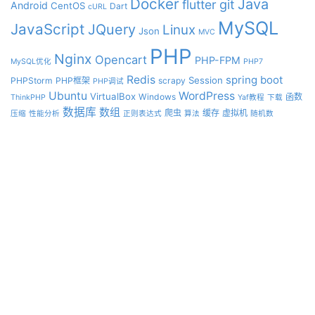
Docker
Java
git
flutter
Android
CentOS
Dart
cURL
MySQL
JavaScript
JQuery
Linux
Json
MVC
PHP
Nginx
Opencart
PHP-FPM
MySQL优化
PHP7
Redis
spring boot
Session
PHPStorm
PHP框架
scrapy
PHP调试
Ubuntu
WordPress
VirtualBox
Windows
函数
ThinkPHP
Yaf教程
下载
数据库
数组
爬虫
缓存
虚拟机
压缩
性能分析
正则表达式
算法
随机数