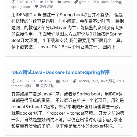
2019-01-07
12.7k
Java
gradle
,
IDEA
,
Java
,
Spring
,
spring boot
发表评论
用IDEA和Gradle创建一个Spring boot项目并不复杂， 但是
在搭建的时候容易遇到一些小问题，会花费不少时间。 特别
是网上的教程大部分以Maven为主，能借鉴的资料没有太多
的直接作用。 下面我们以图文方式解说从0开始搭建Spring
Boot开发环境。 1 下载和安装 我们需要用到下面几个工具，
请下载安装： Java JDK 1.8+两个地址选其一： 国内下…
IDEA调试Java+Docker+Tomcat+Spring程序
2018-12-18
4.6k
Java
Docker
,
Java
,
Java调试
,
JPDA
,
tomcat
,
调试
发表评论
其实如果广告是Java程序，或者是Spring boot，用IDEA调
试都是很简单的事情。 不过最近在维护一个老项目，用的是
tomcat8+Java1.7版本，所以本地的开发环境也需要一致。
就用docker搭了一个docker + tomcat环境。 开发之前的第
一步，自然是整好调试环境，以便在出错时对程序运行状态
和变量有清晰的了解。 以下便是我具体的docker环境。 1 …