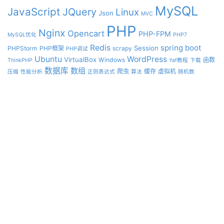
MySQL
JavaScript
JQuery
Linux
Json
MVC
PHP
Nginx
Opencart
PHP-FPM
MySQL优化
PHP7
Redis
spring boot
Session
PHPStorm
PHP框架
scrapy
PHP调试
Ubuntu
WordPress
VirtualBox
Windows
函数
ThinkPHP
Yaf教程
下载
数据库
数组
爬虫
缓存
虚拟机
压缩
性能分析
正则表达式
算法
随机数