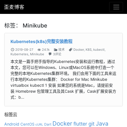
歪麦博客
标签：
Minikube
Kubernetes(k8s)完整安装教程
2019-08-27
24.1k
技术
Docker
,
K8S
,
kubectl
,
Kubernetes
,
Minikube
3评论
本文是一篇手把手指导的Kubernetes安装和运行教程，通过
本文，您可以在Windows、Linux或MacOS系统中打造一个
完整的本地Kubernetes集群环境。 我们会用下面的工具来运
行本地的Kubernetes集群： Docker for Mac Minikube
virtualbox kubectl 1 安装 如果您的系统是Mac，请提前安
装 Homebrew 包管理工具及其Cask 扩展，Cask扩展安装方
式：b…
标签云
Docker
Java
git
flutter
Android
CentOS
Dart
cURL