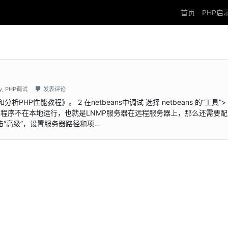
首页
PHP启
y
,
PHP调试
发表评论
PHP性能教程》。 2 在netbeans中调试 选择 netbeans 的“工具”> 
的程序不在本地运行，也就是LNMP服务器在远程服务器上，那么还需要配
击“高级”，设置服务器路径和项…