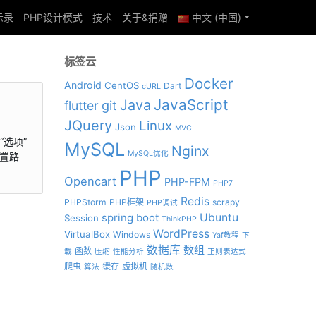
示录
PHP设计模式
技术
关于&捐赠
中文 (中国)
标签云
Docker
Android
CentOS
Dart
cURL
JavaScript
Java
git
flutter
JQuery
Linux
Json
MVC
“选项”
MySQL
Nginx
MySQL优化
置路
PHP
Opencart
PHP-FPM
PHP7
Redis
PHPStorm
PHP框架
scrapy
PHP调试
spring boot
Ubuntu
Session
ThinkPHP
WordPress
VirtualBox
Windows
Yaf教程
下
数据库
数组
函数
载
压缩
性能分析
正则表达式
爬虫
缓存
虚拟机
算法
随机数