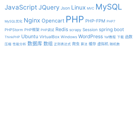
MySQL
JavaScript
JQuery
Linux
Json
MVC
PHP
Nginx
Opencart
PHP-FPM
MySQL优化
PHP7
Redis
spring boot
Session
PHPStorm
PHP框架
scrapy
PHP调试
Ubuntu
WordPress
VirtualBox
Windows
函数
ThinkPHP
Yaf教程
下载
数据库
数组
爬虫
缓存
虚拟机
压缩
性能分析
正则表达式
算法
随机数