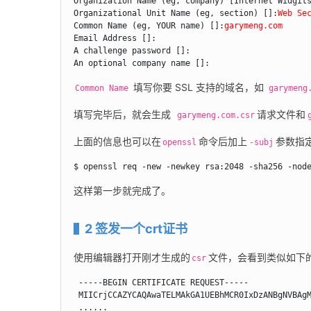
Organization Name (eg, company) [Internet Widgit
Organizational Unit Name (eg, section) []:
Web Se
Common Name (eg, YOUR name) []:
garymeng.com
Email Address []:

A challenge password []:

An optional company name []:
 填写你要 SSL 支持的域名，如 
Common Name
garymeng
填写完毕后，就会生成
请求文件和
 garymeng.com.csr
上面的信息也可以在
命令后加上
参数指
openssl
-subj
$ openssl req -new -newkey rsa:2048 -sha256 -nod
这样第一步就完成了。
2 签发一个crt证书
使用编辑器打开刚才生成的
文件，会看到类似如下
csr
 -----BEGIN CERTIFICATE REQUEST-----

 MIICrjCCAZYCAQAwaTELMAkGA1UEBhMCR0IxDzANBgNVBAgM
 ......
