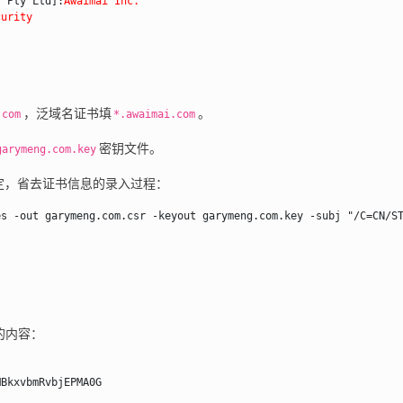
s Pty Ltd]:
Awaimai Inc.
curity
，泛域名证书填
。
.com
*.awaimai.com
密钥文件。
garymeng.com.key
定，省去证书信息的录入过程：
es -out garymeng.com.csr -keyout garymeng.com.key -subj "/C=CN/S
的内容：
BkxvbmRvbjEPMA0G
