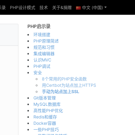
示录
PHP设计模式
技术
关于&捐赠
中文 (中国)
PHP启示录
环境搭建
PHP原理简述
规范和习惯
集成编辑器
认识MVC
PHP调试
安全
8个常用的PHP安全函数
用Certbot为站点加上HTTPS
手动为站点加上SSL
Git版本管理
MySQL数据库
高性能PHP优化
Redis和缓存
Docker容器
一些PHP技巧