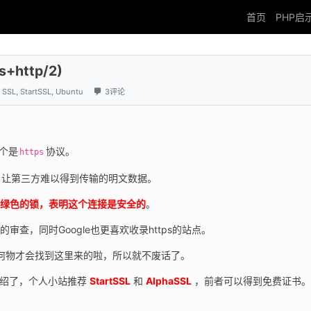
首页
PHP启
+http/2)
,
SSL
,
StartSSL
,
Ubuntu
3评论
个是
协议。
https
层，让第三方难以得到传输的明文数据。
绿色的锁，表明这个连接是安全的
。
审查，同时Google也更喜欢收录https的站点。
何物才会找到这里来的啦，所以就不废话了。
绍了，个人小站推荐 
StartSSL
和 
AlphaSSL
，前者可以得到免费证书。