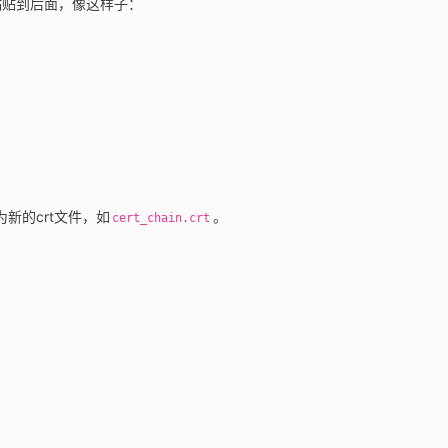
容粘贴到后面，像这样子：
新的crt文件，如
。
cert_chain.crt