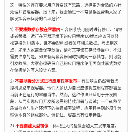
这一特性的存在要求用户转变既有思路，选择更为合适的方针
处理并管理容器。接下来，我会通过十种常见误区帮助大家了
解发挥容器优势的合理途径：
1) 
不要将数据存放在容器内
 – 容器系统可随时进行停止、销毁
或者替换。运行在容器环境下的应用程序1.0版本应该可以轻
松更换为1.1版本，且不会影响或者破坏相关数据。考虑到这一
点，如果大家需要保存数据，请将其存储在存储卷当中；不过
需要注意的是，如果有两套容器同时指向同一存储卷，则可能
引发故障。大家必须确保自己的应用程序使用面向共享式数据
存储机制的写入设计方案。
2) 
不要以拆分方式进行应用程序发布
 – 有些朋友仍然带着虚
拟机思路审视容器。他们大多认为自己应该将应用程序部署至
当前正在运行的容器当中。然而，这种作法只适用于开发阶
段，从而实现应用开发所必需的持续部署与调试；一旦转移至
质量检查与生产环境下的持续部署流程，应用程序则必须作为
镜像本身的组成部分。请记住：容器具有恒定特性。
3) 
不要创建大型镜像
 – 体积过大的镜像会加大其发布难度。