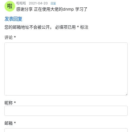
says:
啦啦啦
2021-04-20
回复
啦
感谢分享 正在使用大佬的dnmp 学习了
发表回复
您的邮箱地址不会被公开。
必填项已用
*
标注
评论
*
昵称
*
邮箱
*