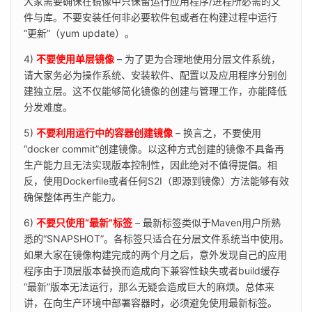
大家需要确保在镜像中只保留运行应用程序/进程所必需的文
件与库。不要安装任何非必要软件包或者在构建过程中运行
“更新”（yum update）。
4) 
不要使用单层镜像
 – 为了更为合理地使用分层文件系统，
请大家务必为操作系统、安装软件、配置以及应用程序分别创
建独立层。这不仅能够简化镜像的创建与管理工作，亦能降低
分发难度。
5) 
不要利用运行中的容器创建镜像
 – 换言之，不要使用
“docker commit”创建镜像。以这种方式创建的镜像不具备再
生产能力且无法实现版本控制性，因此绝对不值得提倡。相
反，使用Dockerfile或者任何S2I（即源到镜像）方法能够有效
确保整体再生产能力。
6) 
不要只使用“最新”标签
 – 最新标签类似于Maven用户所熟
悉的“SNAPSHOT”。各标签只适合在分层文件系统当中使用。
如果大家在镜像构建完成的两个月之后，意外发现自己的应用
程序由于顶层版本替换而造成向下兼容性缺失或者build缓存
“最新”版本无法运行，那么无疑会造成巨大的麻烦。总体来
讲，在向生产环境中部署容器时，必须避免使用最新标签。