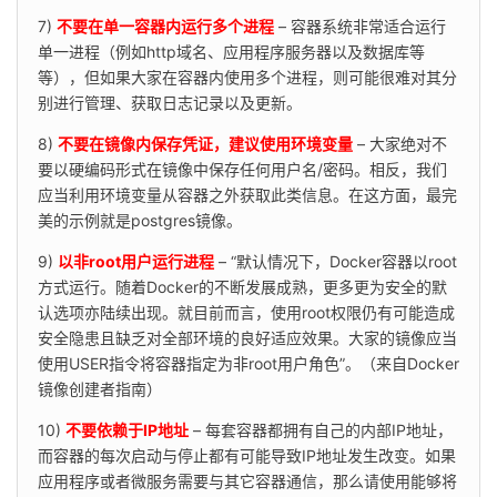
7) 
不要在单一容器内运行多个进程
 – 容器系统非常适合运行
单一进程（例如http域名、应用程序服务器以及数据库等
等），但如果大家在容器内使用多个进程，则可能很难对其分
别进行管理、获取日志记录以及更新。
8) 
不要在镜像内保存凭证，建议使用环境变量
 – 大家绝对不
要以硬编码形式在镜像中保存任何用户名/密码。相反，我们
应当利用环境变量从容器之外获取此类信息。在这方面，最完
美的示例就是postgres镜像。
9) 
以非root用户运行进程
 – “默认情况下，Docker容器以root
方式运行。随着Docker的不断发展成熟，更多更为安全的默
认选项亦陆续出现。就目前而言，使用root权限仍有可能造成
安全隐患且缺乏对全部环境的良好适应效果。大家的镜像应当
使用USER指令将容器指定为非root用户角色”。（来自Docker
镜像创建者指南）
10) 
不要依赖于IP地址
 – 每套容器都拥有自己的内部IP地址，
而容器的每次启动与停止都有可能导致IP地址发生改变。如果
应用程序或者微服务需要与其它容器通信，那么请使用能够将