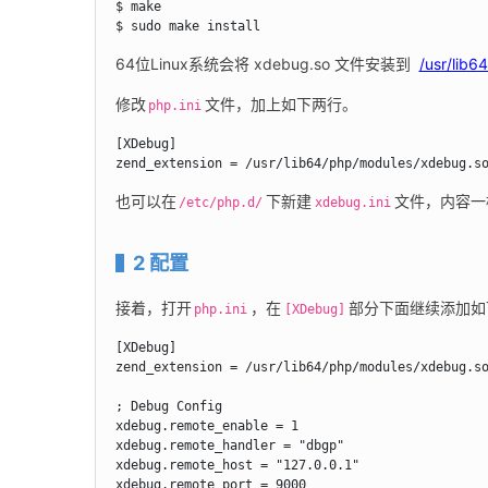
$ make

$ sudo make install
64位Linux系统会将 xdebug.so 文件安装到  
/usr/lib6
修改
文件，加上如下两行。
php.ini
[XDebug]

zend_extension = /usr/lib64/php/modules/xdebug.s
也可以在
下新建
文件，内容一
/etc/php.d/
xdebug.ini
2 配置
接着，打开
，在
部分下面继续添加如
php.ini
[XDebug]
[XDebug]

zend_extension = /usr/lib64/php/modules/xdebug.so
; Debug Config

xdebug.remote_enable = 1

xdebug.remote_handler = "dbgp"

xdebug.remote_host = "127.0.0.1"

xdebug.remote_port = 9000
