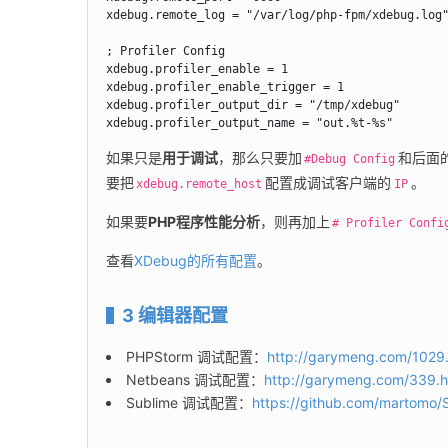
xdebug.remote_log = "/var/log/php-fpm/xdebug.log"
; Profiler Config

xdebug.profiler_enable = 1

xdebug.profiler_enable_trigger = 1

xdebug.profiler_output_dir = "/tmp/xdebug"

xdebug.profiler_output_name = "out.%t-%s"
如果只是
用于调试
，那么只要加
和后面的
#Debug Config
要把
配置成调试客户端的
。
xdebug.remote_host
IP
如果要
PHP程序性能分析
，则再加上
# Profiler Confi
查看
XDebug的所有配置
。
3 编辑器配置
PHPStorm 调试配置：
http://garymeng.com/1029.
Netbeans 调试配置：
http://garymeng.com/339.h
Sublime 调试配置：
https://github.com/martomo