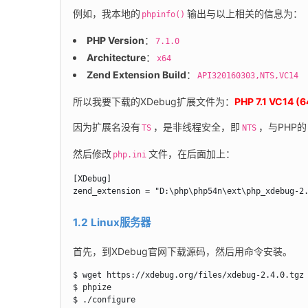
例如，我本地的
输出与以上相关的信息为：
phpinfo()
PHP Version
：
7.1.0
Architecture
：
x64
Zend Extension Build
：
API320160303,NTS,VC14
所以我要下载的XDebug扩展文件为：
PHP 7.1 VC14 (64
因为扩展名没有
，是非线程安全，即
，与PHP的
TS
NTS
然后修改
文件，在后面加上：
php.ini
[XDebug]

zend_extension = "D:\php\php54n\ext\php_xdebug-2
1.2 Linux服务器
首先，到XDebug官网下载源码，然后用命令安装。
$ wget https://xdebug.org/files/xdebug-2.4.0.tgz

$ phpize

$ ./configure
