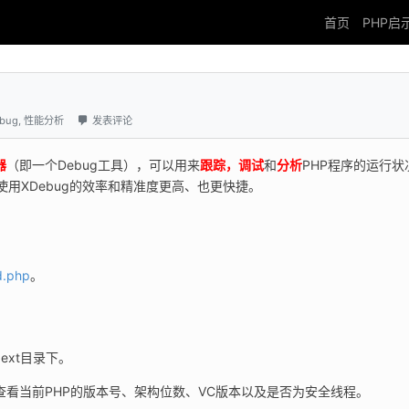
首页
PHP启
bug
,
性能分析
发表评论
器
（即一个Debug工具），可以用来
跟踪，调试
和
分析
PHP程序的运行状
使用XDebug的效率和精准度更高、也更快捷。
d.php
。
ext目录下。
查看当前PHP的版本号、架构位数、VC版本以及是否为安全线程。