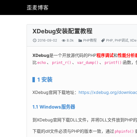
歪麦博客
XDebug安装配置教程
2016-09-02
8.0k
PHP教程
PHP
,
PHP调试
,
XDe
XDebug
是一个开放源代码的PHP
程序调试
和
性能分析
比
、
、
、
函数，
echo
print_r()
var_dump()
printf()
1 安装
XDebug官网下载地址：
https://xdebug.org/downloa
1.1 Windows服务器
到XDebug官网下载DLL文件，并将DLL文件放到PHP的
下载的dll文件必须与PHP的版本一致，通过
phpinfo()