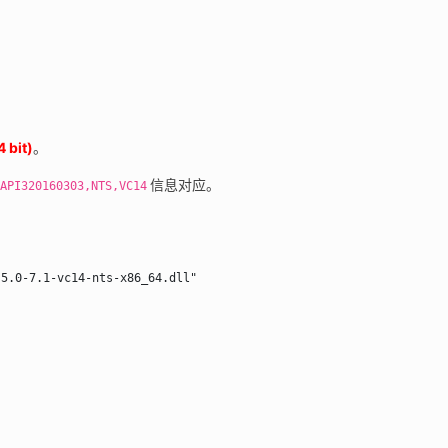
 bit)
。
信息对应。
API320160303,NTS,VC14
.5.0-7.1-vc14-nts-x86_64.dll"