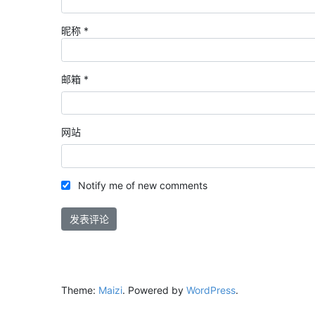
昵称
*
邮箱
*
网站
Notify me of new comments
Theme:
Maizi
.
Powered by
WordPress
.