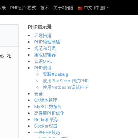
示录
PHP设计模式
技术
关于&捐赠
中文 (中国)
PHP启示录
环境搭建
PHP原理简述
规范和习惯
集成编辑器
况。相
认识MVC
PHP调试
安装XDebug
使用PhpStorm调试PHP
使用Netbeans调试PHP
安全
Git版本管理
MySQL数据库
高性能PHP优化
Redis和缓存
Docker容器
一些PHP技巧