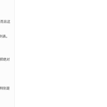
，而且这
列表。
要把绝对
，特别是