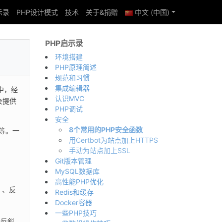
示录
PHP设计模式
技术
关于&捐赠
中文 (中国)
PHP启示录
环境搭建
PHP原理简述
规范和习惯
集成编辑器
中，经
认识MVC
会提供
PHP调试
安全
8个常用的PHP安全函数
本）等。一
用Certbot为站点加上HTTPS
手动为站点加上SSL
Git版本管理
MySQL数据库
高性能PHP优化
、反
"
Redis和缓存
Docker容器
一些PHP技巧
些反斜