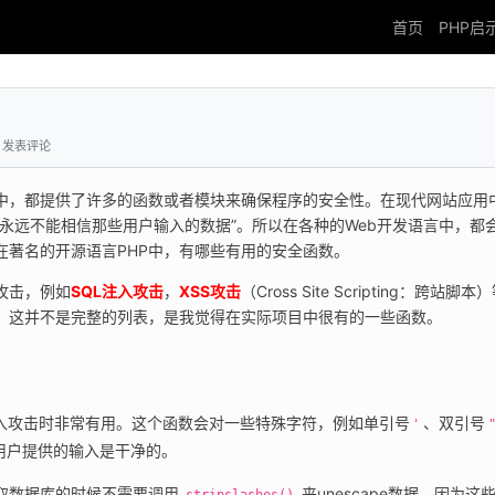
首页
PHP启
发表评论
中，都提供了许多的函数或者模块来确保程序的安全性。在现代网站应用
永远不能相信那些用户输入的数据”。所以在各种的Web开发语言中，都
在著名的开源语言PHP中，有哪些有用的安全函数。
攻击，例如
SQL注入攻击
，
XSS攻击
（Cross Site Scripting：跨站脚
意，这并不是完整的列表，是我觉得在实际项目中很有的一些函数。
L注入攻击时非常有用。这个函数会对一些特殊字符，例如单引号
、双引号
'
用户提供的输入是干净的。
取数据库的时候不需要调用 
 来unescape数据，因为这