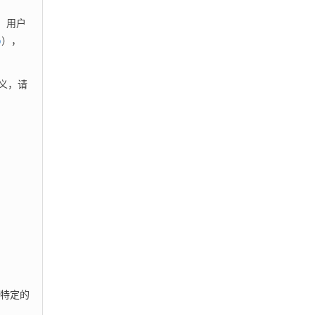
，用户
p
），
义，请
些特定的