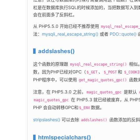
杠是在数据库执行SQL的时候添加的，当把数据写入
会在前面多了反斜杠。
从 PHP5.5.0 开始已经不推荐使用 
mysql_real_escape
法：
mysqli_real_escape_string()
 或者 
PDO::quote()
addslashes()
这个函数的原理跟 
 相似
mysql_real_escape_string()
数，因为PHP已经对GPC（
、
和 
$_GET
$_POST
$_COOKI
PHP程序中，可以使用 
 函
get_magic_quotes_gpc()
注意，在 PHP5.3.0 之前，
 是默认 
magic_quotes_gpc
 在 PHP5.3 就已经被废弃，从 
magic_quotes_gpc
PHP 会自动转移GPC和
数据。
$_ENV
stripslashes()
 可以去除 
 函数添加的反
addslashes()
htmlspecialchars()