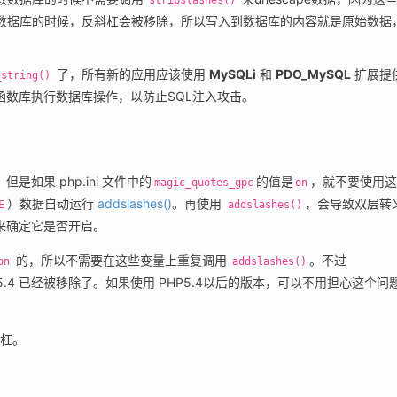
stripslashes()
到数据库的时候，反斜杠会被移除，所以写入到数据库的内容就是原始数据
 了，所有新的应用应该使用 
MySQLi
 和 
PDO_MySQL
 扩展提
_string()
 函数库执行数据库操作，以防止SQL注入攻击。
。但是如果 php.ini 文件中的
的值是
，就不要使用
magic_quotes_gpc
on
）数据自动运行 
addslashes()
。再使用 
，会导致双层转
E
addslashes()
数来确定它是否开启。
 的，所以不需要在这些变量上重复调用 
。不过 
on
addslashes()
PHP5.4 已经被移除了。如果使用 PHP5.4以后的版本，可以不用担心这个问
斜杠。