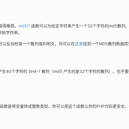
值得推荐。
md5()
 函数可以为给定字符串产生一个32个字符的md5散列
原始字符串。
可以反向检查一个散列值的明文，你可以在
这里
找到一个MD5散列数据库
40个字符的 SHA-1 散列（md5 产生的是32个字符的散列）。也不
函数是将变量转成整数类型，你可以用这个函数让你的PHP代码更安全