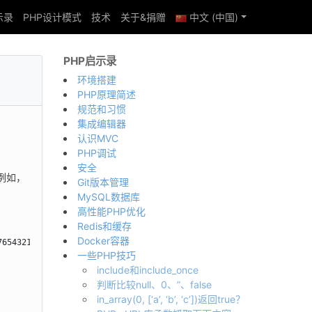
示录
PHP设计模式
技术
关于&捐赠
中文 (中国)
PHP启示录
环境搭建
PHP原理简述
规范和习惯
集成编辑器
认识MVC
PHP调试
安全
。例如，
Git版本管理
MySQL数据库
高性能PHP优化
Redis和缓存
Docker容器
6543210")), 

一些PHP技巧
include和include_once
判断比较null、0、”、false
in_array(0, [‘a’, ‘b’, ‘c’])返回true？