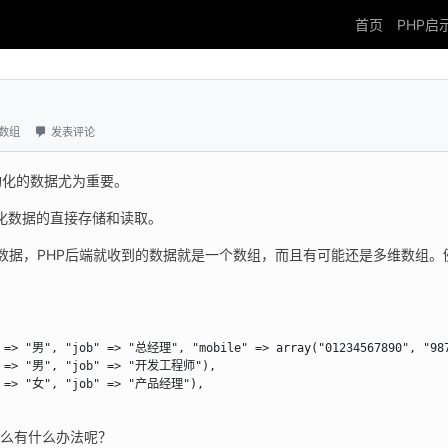
首页
PHP启
数组
发表评论
构化的数据尤为重要。
化数据的直接存储和读取。
box 数据，PHP后端就收到的数据就是一个数组，而且有可能还是多维数组
 => "男", "job" => "总经理", "mobile" => array("01234567890", "987
" => "男", "job" => "开发工程师"), 

" => "女", "job" => "产品经理"), 

那么有什么办法呢？