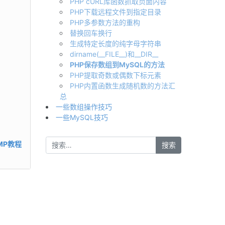
PHP cURL库函数抓取页面内容
PHP下载远程文件到指定目录
PHP多参数方法的重构
替换回车换行
生成特定长度的纯字母字符串
dirname(__FILE__)和__DIR__
PHP保存数组到MySQL的方法
PHP提取奇数或偶数下标元素
PHP内置函数生成随机数的方法汇
总
一些数组操作技巧
一些MySQL技巧
NMP教程