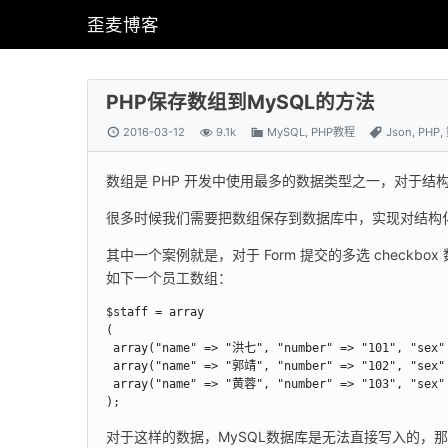
歪麦博客
PHP保存数组到MySQL的方法
2016-03-12
9.1k
MySQL
,
PHP教程
Json
,
PHP
,
数组是 PHP 开发中使用最多的数据类型之一，对于结
很多时候我们需要把数组保存到数据库中，实现对结构
其中一个案例就是，对于 Form 提交的多选 check
如下一个员工数组：
$staff = array

(

 array("name" => "洪七", "number" => "101", "sex"
 array("name" => "郭靖", "number" => "102", "sex
 array("name" => "黄蓉", "number" => "103", "sex
);
对于这样的数据，MySQL数据库是无法直接写入的，