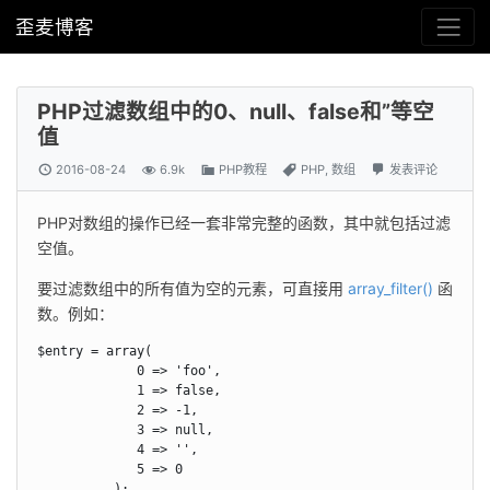
歪麦博客
PHP过滤数组中的0、null、false和”等空
值
2016-08-24
6.9k
PHP教程
PHP
,
数组
发表评论
PHP对数组的操作已经一套非常完整的函数，其中就包括过滤
空值。
要过滤数组中的所有值为空的元素，可直接用 
array_filter()
 函
数。例如：
$entry = array(

             0 => 'foo',

             1 => false,

             2 => -1,

             3 => null,

             4 => '',

             5 => 0

          );
